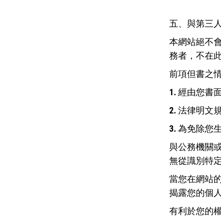
五、與第三
本網站絕不
務者，不在
前項但書之
1. 經由您書
2. 法律明文
3. 為免除
與公務機關
無從識別特
當您在網站
揭露您的個
有利於您的